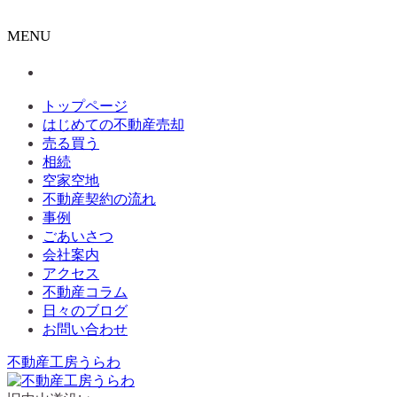
MENU
トップページ
はじめての不動産売却
売る買う
相続
空家空地
不動産契約の流れ
事例
ごあいさつ
会社案内
アクセス
不動産コラム
日々のブログ
お問い合わせ
不動産工房うらわ