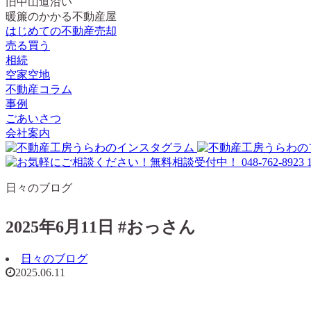
旧中山道沿い
暖簾のかかる不動産屋
はじめての不動産売却
売る買う
相続
空家空地
不動産コラム
事例
ごあいさつ
会社案内
日々のブログ
2025年6月11日 #おっさん
日々のブログ
2025.06.11