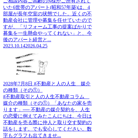
ご相談内容ご高齢のN様がご所有されて
いた6世帯のアパート(昭和57年築)は、4
部屋が長年空室の状態でした。近くの不
動産会社に管理や募集を任せていたので
すが、「リフォーム工事の提案ばかりで
募集を一生懸命やってくれない」と、今
後のアパート経営と...
2023.10.14
2026.04.25
2028年7月8日 #不動産と人の人生 媒介
の種類（その①）
#不動産取引と人の人生不動産コラム
媒介の種類（その①）「あなたの家を売
ります」── 不動産の媒介契約を、人生
の恋愛に例えてみたこんにちは。今日は
不動産を売る際に仲人と取り交す契約の
話をします。でも安心してください。数
字もグラフも出てきませ...