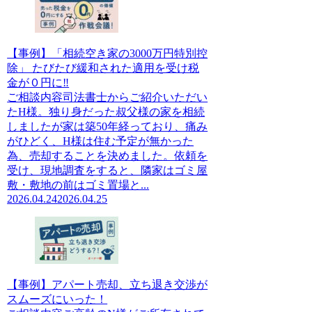
【事例】「相続空き家の3000万円特別控
除」 たびたび緩和された適用を受け税
金が０円に‼
ご相談内容司法書士からご紹介いただい
たH様。独り身だった叔父様の家を相続
しましたが家は築50年経っており、痛み
がひどく、H様は住む予定が無かった
為、売却することを決めました。依頼を
受け、現地調査をすると、隣家はゴミ屋
敷・敷地の前はゴミ置場と...
2026.04.24
2026.04.25
【事例】アパート売却、立ち退き交渉が
スムーズにいった！