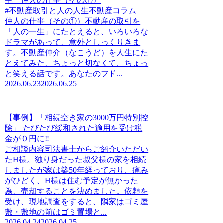
生 仲人の仕事（その①）
#不動産取引と人の人生不動産コラム
仲人の仕事（その①）不動産の取引を
「人の一生」にたとえると、いろいろな
ドラマがあって、意外としっくりきま
す。不動産仲介（なこうど）を人生にた
とえてみた、ちょっと切なくて、ちょっ
と笑える話です。あなたのフド...
2026.06.23
2026.06.25
【事例】「相続空き家の3000万円特別控
除」 たびたび緩和された適用を受け税
金が０円に‼
ご相談内容司法書士からご紹介いただい
たH様。独り身だった叔父様の家を相続
しましたが家は築50年経っており、痛み
がひどく、H様は住む予定が無かった
為、売却することを決めました。依頼を
受け、現地調査をすると、隣家はゴミ屋
敷・敷地の前はゴミ置場と...
2026.04.24
2026.04.25