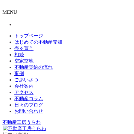
MENU
トップページ
はじめての不動産売却
売る買う
相続
空家空地
不動産契約の流れ
事例
ごあいさつ
会社案内
アクセス
不動産コラム
日々のブログ
お問い合わせ
不動産工房うらわ