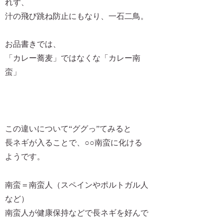
れず、
汁の飛び跳ね防止にもなり、一石二鳥。
お品書きでは、
「カレー蕎麦」ではなくな
「カレー南
蛮」
この違いについて“ググっ”てみると
長ネギが入ることで、○○南蛮に化ける
ようです。
南蛮＝南蛮人（スペインやポルトガル人
など）
南蛮人が健康保持などで長ネギを好んで