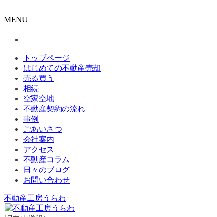
MENU
トップページ
はじめての不動産売却
売る買う
相続
空家空地
不動産契約の流れ
事例
ごあいさつ
会社案内
アクセス
不動産コラム
日々のブログ
お問い合わせ
不動産工房うらわ