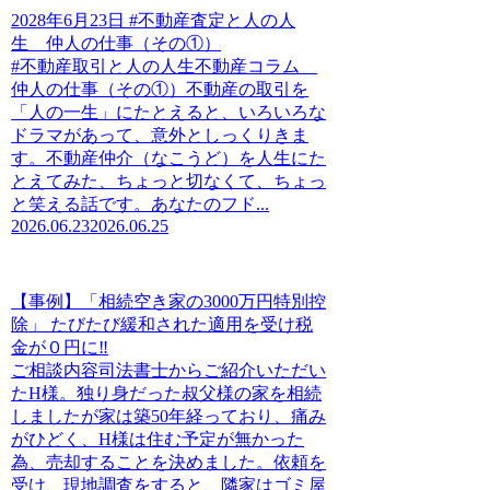
2028年6月23日 #不動産査定と人の人
生 仲人の仕事（その①）
#不動産取引と人の人生不動産コラム
仲人の仕事（その①）不動産の取引を
「人の一生」にたとえると、いろいろな
ドラマがあって、意外としっくりきま
す。不動産仲介（なこうど）を人生にた
とえてみた、ちょっと切なくて、ちょっ
と笑える話です。あなたのフド...
2026.06.23
2026.06.25
【事例】「相続空き家の3000万円特別控
除」 たびたび緩和された適用を受け税
金が０円に‼
ご相談内容司法書士からご紹介いただい
たH様。独り身だった叔父様の家を相続
しましたが家は築50年経っており、痛み
がひどく、H様は住む予定が無かった
為、売却することを決めました。依頼を
受け、現地調査をすると、隣家はゴミ屋