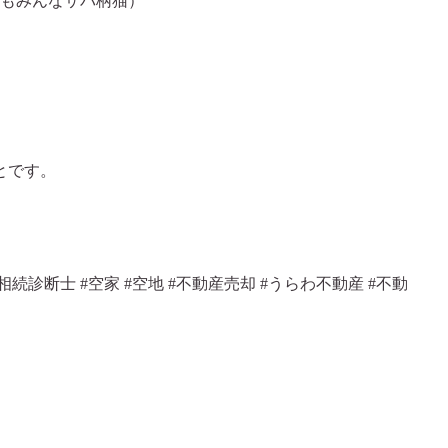
かもみんなサバ柄猫）
とです。
相続診断士 #空家 #空地 #不動産売却 #うらわ不動産 #不動