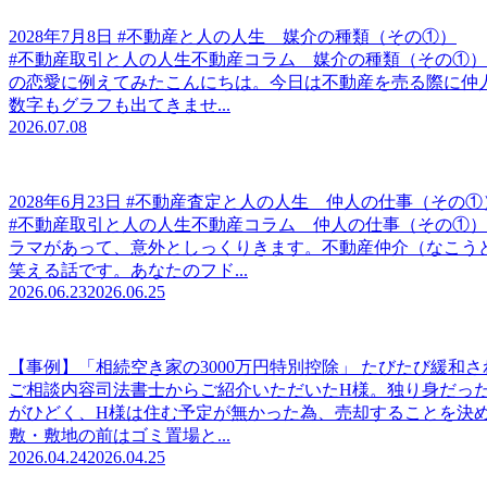
2028年7月8日 #不動産と人の人生 媒介の種類（その①）
#不動産取引と人の人生不動産コラム 媒介の種類（その①）
の恋愛に例えてみたこんにちは。今日は不動産を売る際に仲
数字もグラフも出てきませ...
2026.07.08
2028年6月23日 #不動産査定と人の人生 仲人の仕事（その①
#不動産取引と人の人生不動産コラム 仲人の仕事（その①
ラマがあって、意外としっくりきます。不動産仲介（なこう
笑える話です。あなたのフド...
2026.06.23
2026.06.25
【事例】「相続空き家の3000万円特別控除」 たびたび緩和
ご相談内容司法書士からご紹介いただいたH様。独り身だった
がひどく、H様は住む予定が無かった為、売却することを決
敷・敷地の前はゴミ置場と...
2026.04.24
2026.04.25