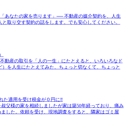
「あなたの家を売ります」── 不動産の媒介契約を、人生
人と取り交す契約の話をします。でも安心してください。
）
）不動産の取引を「人の一生」にたとえると、いろいろなド
ど）を人生にたとえてみた、ちょっと切なくて、ちょっと
された適用を受け税金が０円に‼
叔父様の家を相続しましたが家は築50年経っており、痛み
めました。依頼を受け、現地調査をすると、隣家はゴミ屋