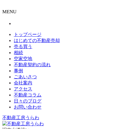
MENU
トップページ
はじめての不動産売却
売る買う
相続
空家空地
不動産契約の流れ
事例
ごあいさつ
会社案内
アクセス
不動産コラム
日々のブログ
お問い合わせ
不動産工房うらわ