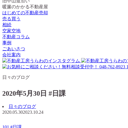
旧中山道沿い
暖簾のかかる不動産屋
はじめての不動産売却
売る買う
相続
空家空地
不動産コラム
事例
ごあいさつ
会社案内
日々のブログ
2020年5月30日 #日課
日々のブログ
2020.05.30
2023.10.24
101 #日課