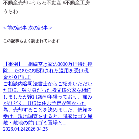
不動産売却 #うらわ不動産 #不動産工房
うらわ
< 前の記事
次の記事 >
この記事もよく読まれています
【事例】「相続空き家の3000万円特別控
除」 たびたび緩和された適用を受け税
金が０円に‼
ご相談内容司法書士からご紹介いただい
たH様。独り身だった叔父様の家を相続
しましたが家は築50年経っており、痛み
がひどく、H様は住む予定が無かった
為、売却することを決めました。依頼を
受け、現地調査をすると、隣家はゴミ屋
敷・敷地の前はゴミ置場と...
2026.04.24
2026.04.25