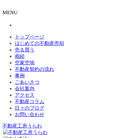
MENU
トップページ
はじめての不動産売却
売る買う
相続
空家空地
不動産契約の流れ
事例
ごあいさつ
会社案内
アクセス
不動産コラム
日々のブログ
お問い合わせ
不動産工房うらわ