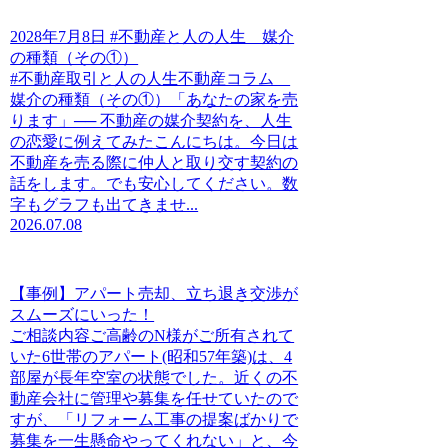
2028年7月8日 #不動産と人の人生 媒介
の種類（その①）
#不動産取引と人の人生不動産コラム
媒介の種類（その①）「あなたの家を売
ります」── 不動産の媒介契約を、人生
の恋愛に例えてみたこんにちは。今日は
不動産を売る際に仲人と取り交す契約の
話をします。でも安心してください。数
字もグラフも出てきませ...
2026.07.08
【事例】アパート売却、立ち退き交渉が
スムーズにいった！
ご相談内容ご高齢のN様がご所有されて
いた6世帯のアパート(昭和57年築)は、4
部屋が長年空室の状態でした。近くの不
動産会社に管理や募集を任せていたので
すが、「リフォーム工事の提案ばかりで
募集を一生懸命やってくれない」と、今