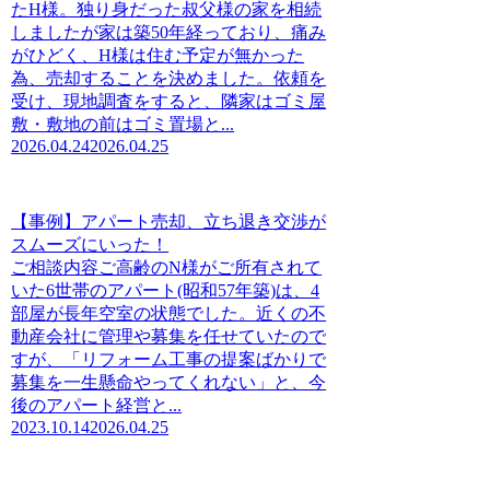
たH様。独り身だった叔父様の家を相続
しましたが家は築50年経っており、痛み
がひどく、H様は住む予定が無かった
為、売却することを決めました。依頼を
受け、現地調査をすると、隣家はゴミ屋
敷・敷地の前はゴミ置場と...
2026.04.24
2026.04.25
【事例】アパート売却、立ち退き交渉が
スムーズにいった！
ご相談内容ご高齢のN様がご所有されて
いた6世帯のアパート(昭和57年築)は、4
部屋が長年空室の状態でした。近くの不
動産会社に管理や募集を任せていたので
すが、「リフォーム工事の提案ばかりで
募集を一生懸命やってくれない」と、今
後のアパート経営と...
2023.10.14
2026.04.25