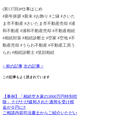
(第137回)#仕事はじめ
#新年挨拶 #新末 #お飾り #ご縁 #さいた
ま市不動産 #さいたま市不動産売却 #浦
和不動産 #浦和不動産売却 #不動産相続
#相続対策 #相続診断士 #空家 #空地 #不
動産売却 #うらわ不動産 #不動産工房う
らわ #相続診断士 #笑顔相続
< 前の記事
次の記事 >
この記事もよく読まれています
【事例】「相続空き家の3000万円特別控
除」 たびたび緩和された適用を受け税
金が０円に‼
ご相談内容司法書士からご紹介いただい