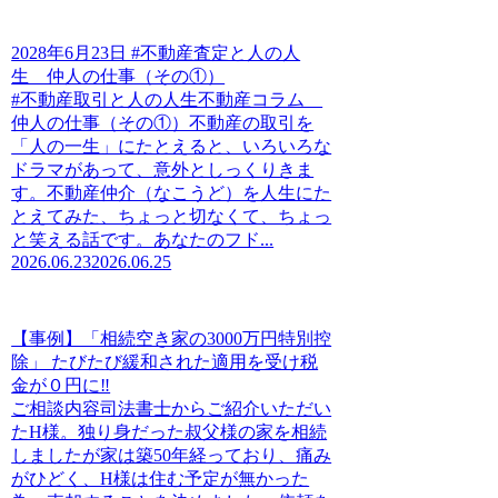
2028年6月23日 #不動産査定と人の人
生 仲人の仕事（その①）
#不動産取引と人の人生不動産コラム
仲人の仕事（その①）不動産の取引を
「人の一生」にたとえると、いろいろな
ドラマがあって、意外としっくりきま
す。不動産仲介（なこうど）を人生にた
とえてみた、ちょっと切なくて、ちょっ
と笑える話です。あなたのフド...
2026.06.23
2026.06.25
【事例】「相続空き家の3000万円特別控
除」 たびたび緩和された適用を受け税
金が０円に‼
ご相談内容司法書士からご紹介いただい
たH様。独り身だった叔父様の家を相続
しましたが家は築50年経っており、痛み
がひどく、H様は住む予定が無かった