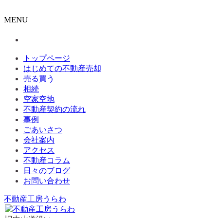
MENU
トップページ
はじめての不動産売却
売る買う
相続
空家空地
不動産契約の流れ
事例
ごあいさつ
会社案内
アクセス
不動産コラム
日々のブログ
お問い合わせ
不動産工房うらわ