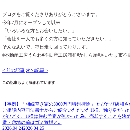
ブログをご覧くださりありがとうございます。
今年7月にオープンして以来
「いろいろな方とお会いしたい。」
「会社を一人でも多くの方に知っていただきたい。」
そんな思いで、毎日走り回っております。
#不動産工房うらわ#不動産工房浦和#かしら屋#さいたま市不
< 前の記事
次の記事 >
この記事もよく読まれています
【事例】「相続空き家の3000万円特別控除」 たびたび緩和
ご相談内容司法書士からご紹介いただいたH様。独り身だった
がひどく、H様は住む予定が無かった為、売却することを決
敷・敷地の前はゴミ置場と...
2026.04.24
2026.04.25