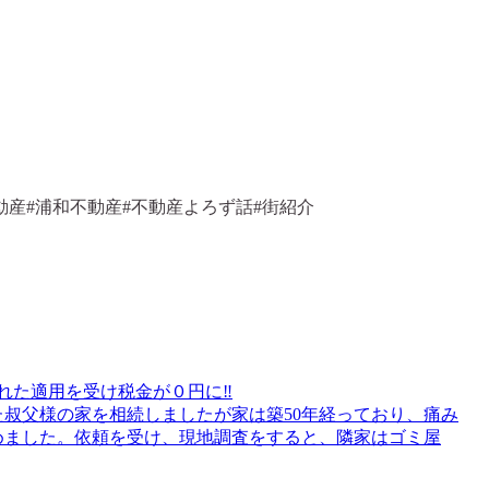
動産#浦和不動産#不動産よろず話#街紹介
された適用を受け税金が０円に‼
叔父様の家を相続しましたが家は築50年経っており、痛み
めました。依頼を受け、現地調査をすると、隣家はゴミ屋