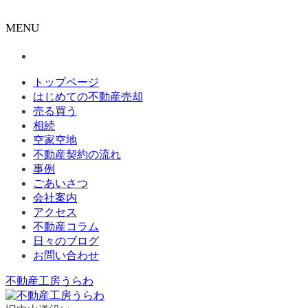
MENU
トップページ
はじめての不動産売却
売る買う
相続
空家空地
不動産契約の流れ
事例
ごあいさつ
会社案内
アクセス
不動産コラム
日々のブログ
お問い合わせ
不動産工房うらわ