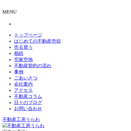
MENU
トップページ
はじめての不動産売却
売る買う
相続
空家空地
不動産契約の流れ
事例
ごあいさつ
会社案内
アクセス
不動産コラム
日々のブログ
お問い合わせ
不動産工房うらわ