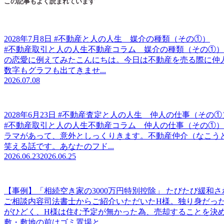
この記事もよく読まれています
2028年7月8日 #不動産と人の人生 媒介の種類（その①）
#不動産取引と人の人生不動産コラム 媒介の種類（その①）
の恋愛に例えてみたこんにちは。今日は不動産を売る際に仲
数字もグラフも出てきませ...
2026.07.08
2028年6月23日 #不動産査定と人の人生 仲人の仕事（その①
#不動産取引と人の人生不動産コラム 仲人の仕事（その①
ラマがあって、意外としっくりきます。不動産仲介（なこう
笑える話です。あなたのフド...
2026.06.23
2026.06.25
【事例】「相続空き家の3000万円特別控除」 たびたび緩和
ご相談内容司法書士からご紹介いただいたH様。独り身だった
がひどく、H様は住む予定が無かった為、売却することを決
敷・敷地の前はゴミ置場と...