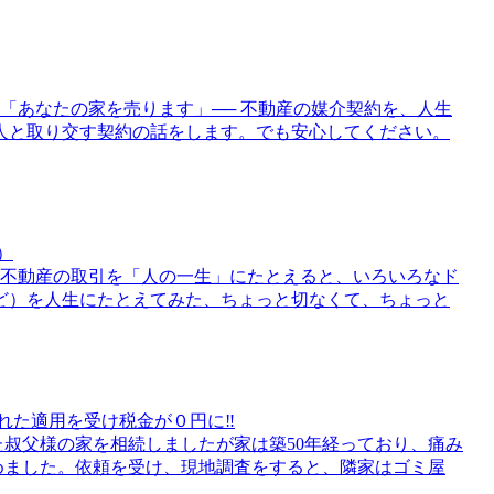
「あなたの家を売ります」── 不動産の媒介契約を、人生
人と取り交す契約の話をします。でも安心してください。
）
）不動産の取引を「人の一生」にたとえると、いろいろなド
ど）を人生にたとえてみた、ちょっと切なくて、ちょっと
された適用を受け税金が０円に‼
叔父様の家を相続しましたが家は築50年経っており、痛み
めました。依頼を受け、現地調査をすると、隣家はゴミ屋