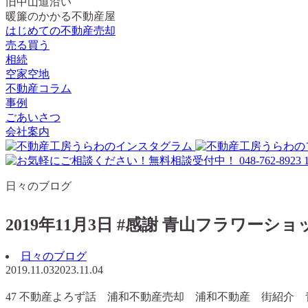
旧中山道沿い
暖簾のかかる不動産屋
はじめての不動産売却
売る買う
相続
空家空地
不動産コラム
事例
ごあいさつ
会社案内
日々のブログ
2019年11月3日 #感謝 青山フラワーショ
日々のブログ
2019.11.03
2023.11.04
47 不動産よろず話 浦和不動産売却 浦和不動産 街紹介