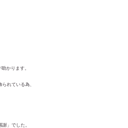
が助かります。
飾られている為、
感謝」でした。