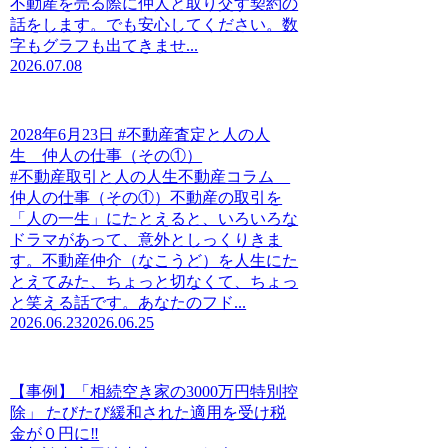
不動産を売る際に仲人と取り交す契約の
話をします。でも安心してください。数
字もグラフも出てきませ...
2026.07.08
2028年6月23日 #不動産査定と人の人
生 仲人の仕事（その①）
#不動産取引と人の人生不動産コラム
仲人の仕事（その①）不動産の取引を
「人の一生」にたとえると、いろいろな
ドラマがあって、意外としっくりきま
す。不動産仲介（なこうど）を人生にた
とえてみた、ちょっと切なくて、ちょっ
と笑える話です。あなたのフド...
2026.06.23
2026.06.25
【事例】「相続空き家の3000万円特別控
除」 たびたび緩和された適用を受け税
金が０円に‼