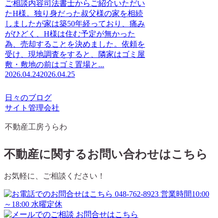
ご相談内容司法書士からご紹介いただい
たH様。独り身だった叔父様の家を相続
しましたが家は築50年経っており、痛み
がひどく、H様は住む予定が無かった
為、売却することを決めました。依頼を
受け、現地調査をすると、隣家はゴミ屋
敷・敷地の前はゴミ置場と...
2026.04.24
2026.04.25
日々のブログ
サイト管理会社
不動産工房うらわ
不動産に関するお問い合わせはこちら
お気軽に、ご相談ください！