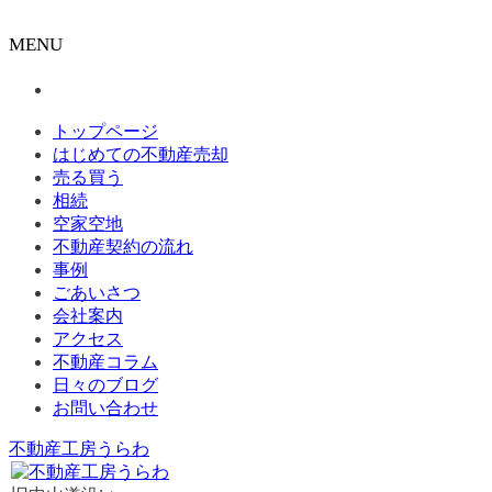
MENU
トップページ
はじめての不動産売却
売る買う
相続
空家空地
不動産契約の流れ
事例
ごあいさつ
会社案内
アクセス
不動産コラム
日々のブログ
お問い合わせ
不動産工房うらわ