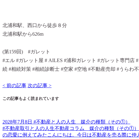
北浦和駅、西口から徒歩８分
北浦和駅から626m
(第159回) #ガレット
#エル #ガレット屋 # AILES #浦和ガレット #ガレット専門店
続 #相続対策 #相続診断士 #空家 #空地 #不動産売却 #うら
< 前の記事
次の記事 >
この記事もよく読まれています
2028年7月8日 #不動産と人の人生 媒介の種類（その①）
#不動産取引と人の人生不動産コラム 媒介の種類（その①）
の恋愛に例えてみたこんにちは。今日は不動産を売る際に仲