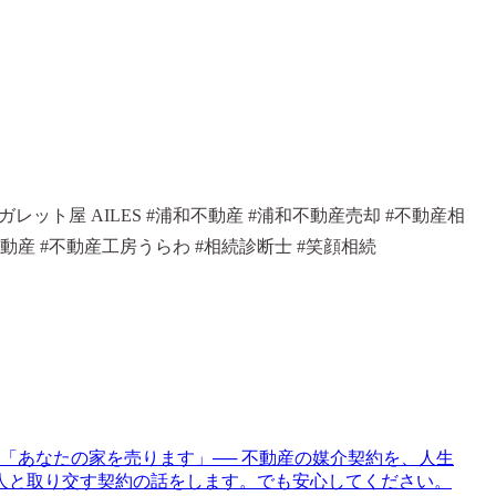
 #ガレット屋 AILES #浦和不動産 #浦和不動産売却 #不動産相
わ不動産 #不動産工房うらわ #相続診断士 #笑顔相続
「あなたの家を売ります」── 不動産の媒介契約を、人生
人と取り交す契約の話をします。でも安心してください。