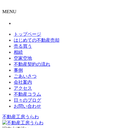
MENU
トップページ
はじめての不動産売却
売る買う
相続
空家空地
不動産契約の流れ
事例
ごあいさつ
会社案内
アクセス
不動産コラム
日々のブログ
お問い合わせ
不動産工房うらわ