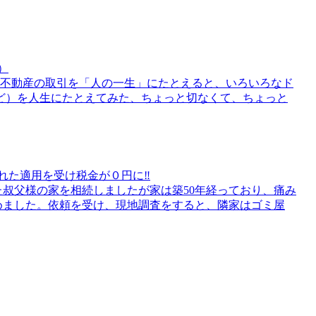
）
）不動産の取引を「人の一生」にたとえると、いろいろなド
ど）を人生にたとえてみた、ちょっと切なくて、ちょっと
された適用を受け税金が０円に‼
叔父様の家を相続しましたが家は築50年経っており、痛み
めました。依頼を受け、現地調査をすると、隣家はゴミ屋