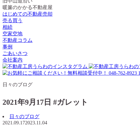
旧中山道沿い
暖簾のかかる不動産屋
はじめての不動産売却
売る買う
相続
空家空地
不動産コラム
事例
ごあいさつ
会社案内
日々のブログ
2021年9月17日 #ガレット
日々のブログ
2021.09.17
2023.11.04