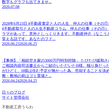
数字もグラフも出てきませ...
2026.07.08
2028年6月23日 #不動産査定と人の人生 仲人の仕事（その①
#不動産取引と人の人生不動産コラム 仲人の仕事（その①
ラマがあって、意外としっくりきます。不動産仲介（なこう
笑える話です。あなたのフド...
2026.06.23
2026.06.25
【事例】「相続空き家の3000万円特別控除」 たびたび緩和
ご相談内容司法書士からご紹介いただいたH様。独り身だった
がひどく、H様は住む予定が無かった為、売却することを決
敷・敷地の前はゴミ置場と...
2026.04.24
2026.04.25
日々のブログ
サイト管理会社
不動産工房うらわ